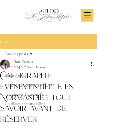
Post
Tous les posts
Flora Cassoux
Tous les posts
18 mai
4 min de lecture
Calligraphie
Inspirations
événementielle en
Activations de marque & retail
Normandie : tout
Techniques & savoir-faire
savoir avant de
Coulisses et storytelling
réserver