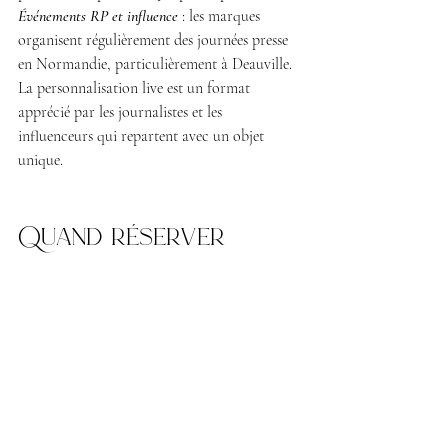
Événements RP et influence
 : les marques 
organisent régulièrement des journées presse 
en Normandie, particulièrement à Deauville. 
La personnalisation live est un format 
apprécié par les journalistes et les 
influenceurs qui repartent avec un objet 
unique.
Quand réserver 
pour un événement en 
Normandie
Pour les opérations en saison (juin à 
septembre), je recommande de prendre 
contact dès le mois de mars ou avril. Les 
disponibilités se remplissent rapidement, 