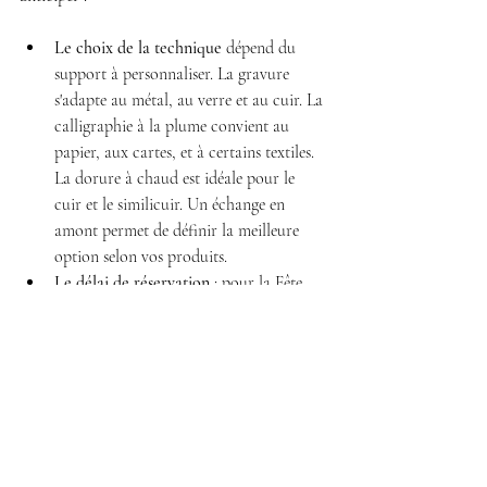
Le choix de la technique
 dépend du 
support à personnaliser. La gravure 
s'adapte au métal, au verre et au cuir. La 
calligraphie à la plume convient au 
papier, aux cartes, et à certains textiles. 
La dorure à chaud est idéale pour le 
cuir et le similicuir. Un échange en 
amont permet de définir la meilleure 
option selon vos produits.
Le délai de réservation
 : pour la Fête 
des Mères, les demandes arrivent 
souvent tard. Je recommande de 
prendre contact au minimum 3 à 4 
semaines avant l'événement pour 
garantir la disponibilité et laisser le 
temps aux tests sur vos produits.
Le format de l'animation
 : selon le flux 