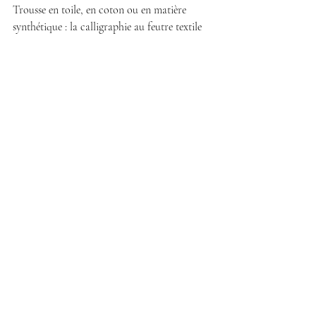
Trousse en toile, en coton ou en matière 
synthétique : la calligraphie au feutre textile 
ou par la broderie y trouve parfaitement sa 
place. Prénom, initiales ou petit message 
personnalisé, le rendu est artisanal et 
authentique. 
Techniques adaptées :
 calligraphie au feutre 
textile, broderie 
Idéal pour :
 boutiques de mode balnéaire, 
hôtels et spas, marques de cosmétiques, 
événements influence
8. Le drap de bain ou 
paréo
Le drap de bain et le paréo sont deux 
supports encore peu exploités dans les 